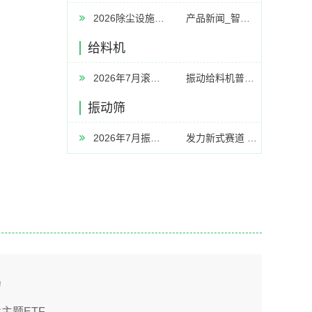
2026除尘设施厂家推荐工业除尘器设备中央工业中央器厂家优选指南
产品新闻_智慧空净频道_天极网
给料机
2026年7月滚筒筛厂家推荐指南：皮带传动滚筒筛有轴链条传动生活垃圾中心轴公司优选
振动给料机普遍的问题及解决方案汇总
振动筛
2026年7月振动筛厂家推荐指南：脱水筛高频脱水振动筛多层分级公司优选！
发力新式赛道 新乡传统工业“焕新包围”
局
主题ETF