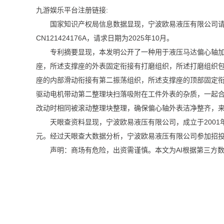
九游娱乐平台注册链接:
国家知识产权局信息数据显现，宁波欧易液压有限公司请求
CN121424176A，请求日期为2025年10月。
专利摘要显现，本发明公开了一种用于液压马达偏心轴加工
座，所述支撑座的外表固定衔接有打磨组织，所述打磨组织
座的内部滑动衔接有第二振荡组织，所述支撑座的顶部固定
驱动电机带动第二整理块扫落吸附在工件外表的杂质，一起
改动时相同被滚动整理块整理，确保偏心轴外表洁净整齐，
天眼查资料显现，宁波欧易液压有限公司，成立于2001年
元。经过天眼查大数据分析，宁波欧易液压有限公司参加招投
声明：商场有危险，出资需谨慎。本文为AI根据第三方数