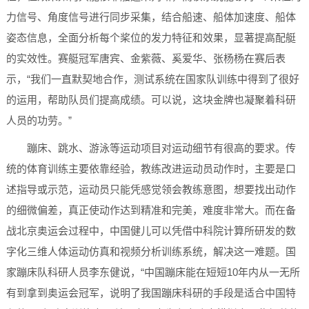
力信号、角度信号进行同步采集，结合船速、船体加速度、船体
姿态信息，全面分析每个桨位的发力特征和效果，显著提高配艇
的实效性。赛艇冠军唐宾、金紫薇、奚爱华、张杨杨在赛后表
示，“我们一直默契地合作，测试系统在国家队训练中得到了很好
的运用，帮助队员们提高成绩。可以说，这块金牌也凝聚着科研
人员的功劳。”
蹦床、跳水、游泳等运动项目对运动细节有很高的要求。传
统的体育训练主要依靠经验，教练改进运动员动作时，主要是口
述指导或示范，运动员只能凭感觉领会教练意图，想要找出动作
的细微偏差，真正使动作达到精准和完美，难度非常大。而在备
战北京奥运会过程中，中国健儿可以凭借中科院计算所研发的数
字化三维人体运动仿真和视频分析训练系统，解决这一难题。国
家蹦床队科研人员李东健说，“中国蹦床能在短短10年内从一无所
有到拿到奥运会冠军，说明了我国蹦床科研的手段是适合中国特