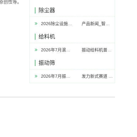
原创性等。
除尘器
2026除尘设施厂家推荐工业除尘器设备中央工业中央器厂家优选指南
产品新闻_智慧空净频道_天极网
给料机
2026年7月滚筒筛厂家推荐指南：皮带传动滚筒筛有轴链条传动生活垃圾中心轴公司优选
振动给料机普遍的问题及解决方案汇总
振动筛
2026年7月振动筛厂家推荐指南：脱水筛高频脱水振动筛多层分级公司优选！
发力新式赛道 新乡传统工业“焕新包围”