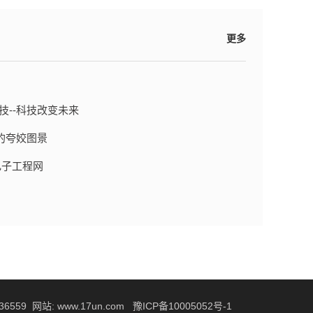
更多
技--科技改变未来
{dede:field name='pubdate' function='GetDateMk(@me)'/}
的夸姣图景
{dede:field name='pubdate' function='GetDateMk(@me)'/}
k电子工程网
{dede:field name='pubdate' function='GetDateMk(@me)'/}
{dede:field name='pubdate' function='GetDateMk(@me)'/}
{dede:field name='pubdate' function='GetDateMk(@me)'/}
36559
网站:
www.17un.com
豫ICP备10005052号-1