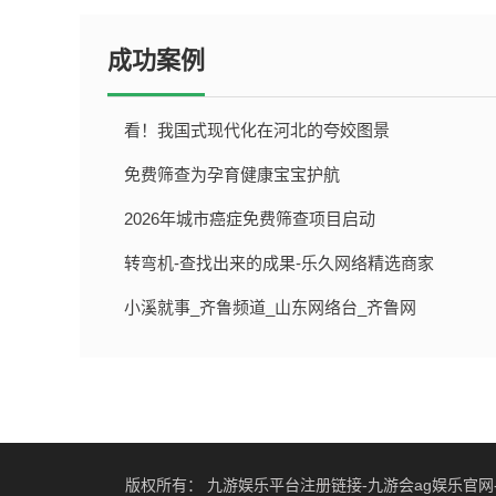
成功案例
看！我国式现代化在河北的夸姣图景
免费筛查为孕育健康宝宝护航
{dede:field name='pub
2026年城市癌症免费筛查项目启动
{dede:field name='pub
转弯机-查找出来的成果-乐久网络精选商家
{dede:field name='pub
小溪就事_齐鲁频道_山东网络台_齐鲁网
{dede:field name='pub
{dede:field name='pub
版权所有：
九游娱乐平台注册链接-九游会ag娱乐官网