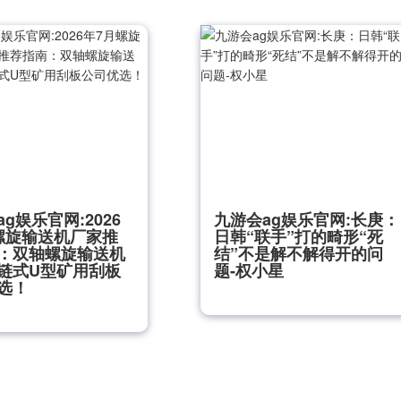
g娱乐官网:2026
九游会ag娱乐官网:长庚：
螺旋输送机厂家推
日韩“联手”打的畸形“死
：双轴螺旋输送机
结”不是解不解得开的问
链式U型矿用刮板
题-权小星
选！