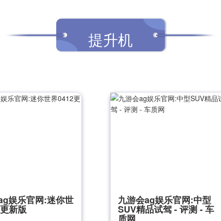
提升机
ag娱乐官网:迷你世
九游会ag娱乐官网:中型
2更新版
SUV精品试驾 - 评测 - 车
质网