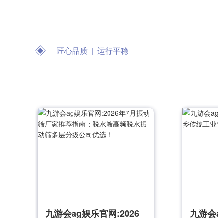
匠心品质 | 运行平稳
九游会ag娱乐官网:2026
九游会