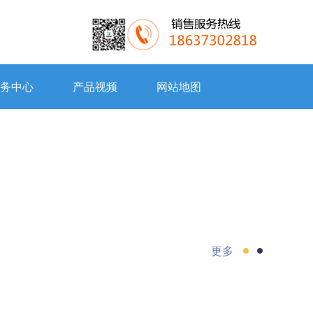
务中心
产品视频
网站地图
更多