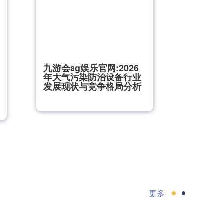
九游会ag娱乐官网:2026
年大气污染防治设备行业
发展现状与竞争格局分析
更多