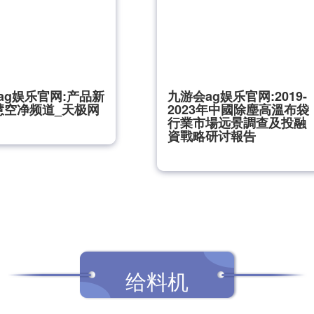
ag娱乐官网:产品新
九游会ag娱乐官网:2019-
慧空净频道_天极网
2023年中國除塵高溫布袋
行業市場远景調查及投融
資戰略研讨報告
给料机