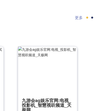
更多
九游会ag娱乐官网:电视_
投影机_智慧视听频道_天
极网