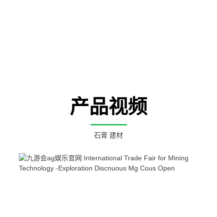
产品视频
石膏
建材