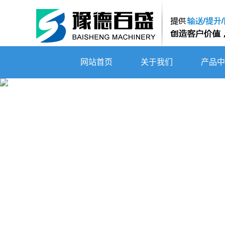
网站首页
关于我们
产品中