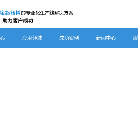
心
应用领域
成功案例
新闻中心
服