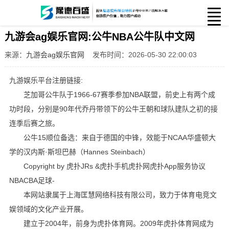
九游会ag娱乐官网:公牛NBA公牛队中文网
来源：
九游会ag娱乐官网
发布时间：2026-05-30 22:00:03
九游娱乐平台注册链接:
芝加哥公牛队于1966-67赛季参加NBA联盟，前史上有两个成
功时段，分别是90年代乔丹带领下的公牛王朝和球队建队之初的接
连季后赛之旅。
公牛15顺位备选：来自于德国的中锋，效能于NCAA华盛顿大
学的汉内斯·斯坦巴赫（Hannes Steinbach）
Copyright by 虎扑JRs &虎扑手机虎扑网虎扑App服务协议
NBACBA足球-
本网站隶属于上海匡慧网络科技有限公司，致力于体育电竞文
娱领域的文化产业开展。
建立于2004年，前身为虎扑体育网。2009年虎扑体育网成为