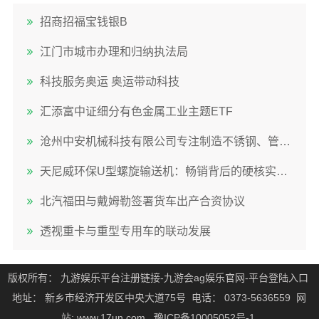
招商招福宝钱银B
江门市城市办理和归纳执法局
科技服务奥运 奥运带动科技
汇添富中证细分有色金属工业主题ETF
沧州中安机械科技有限公司专注制造不锈钢、管式及碳钢螺旋输送机技术团队全程严格把控
天尼威环保U型螺旋输送机：畅销背后的硬核实力揭秘
北汽福田与戴姆勒签署货车出产合资协议
透视重卡与重型专用车的联动发展
版权所有：
九游娱乐平台注册链接-九游会ag娱乐官网-平台登陆入口
地址：
新乡市经济开发区中央大道75号
电话：
0373-5636559
网
站:
www.17un.com
豫ICP备10005052号-1