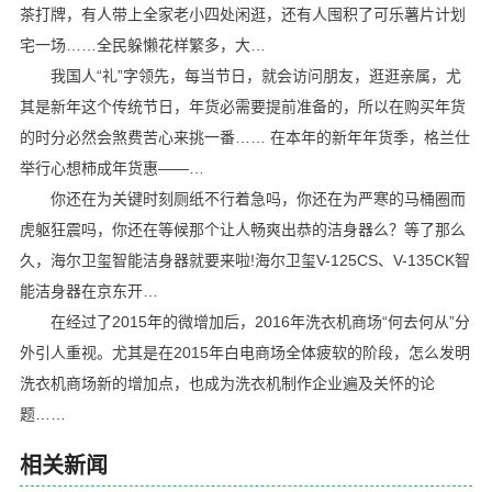
茶打牌，有人带上全家老小四处闲逛，还有人囤积了可乐薯片计划
宅一场……全民躲懒花样繁多，大…
我国人“礼”字领先，每当节日，就会访问朋友，逛逛亲属，尤
其是新年这个传统节日，年货必需要提前准备的，所以在购买年货
的时分必然会煞费苦心来挑一番…… 在本年的新年年货季，格兰仕
举行心想柿成年货惠——…
你还在为关键时刻厕纸不行着急吗，你还在为严寒的马桶圈而
虎躯狂震吗，你还在等候那个让人畅爽出恭的洁身器么？等了那么
久，海尔卫玺智能洁身器就要来啦!海尔卫玺V-125CS、V-135CK智
能洁身器在京东开…
在经过了2015年的微增加后，2016年洗衣机商场“何去何从”分
外引人重视。尤其是在2015年白电商场全体疲软的阶段，怎么发明
洗衣机商场新的增加点，也成为洗衣机制作企业遍及关怀的论
题……
相关新闻