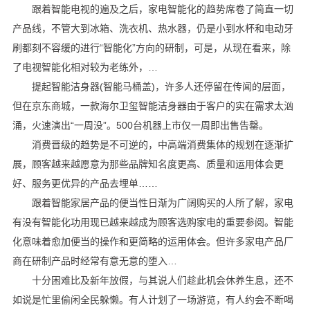
跟着智能电视的遍及之后，家电智能化的趋势席卷了简直一切
产品线，不管大到冰箱、洗衣机、热水器，仍是小到水杯和电动牙
刷都刻不容缓的进行“智能化”方向的研制，可是，从现在看来，除
了电视智能化相对较为老练外，…
提起智能洁身器(智能马桶盖)，许多人还停留在传闻的层面，
但在京东商城，一款海尔卫玺智能洁身器由于客户的实在需求太汹
涌，火速演出“一周没”。500台机器上市仅一周即出售告罄。
消费晋级的趋势是不可逆的，中高端消费集体的规划在逐渐扩
展，顾客越来越愿意为那些品牌知名度更高、质量和运用体会更
好、服务更优异的产品去埋单……
跟着智能家居产品的便当性日渐为广阔购买的人所了解，家电
有没有智能化功用现已越来越成为顾客选购家电的重要参阅。智能
化意味着愈加便当的操作和更简略的运用体会。但许多家电产品厂
商在研制产品时经常有意无意的堕入…
十分困难比及新年放假，与其说人们趁此机会休养生息，还不
如说是忙里偷闲全民躲懒。有人计划了一场游览，有人约会不断喝