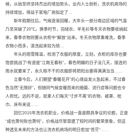
候，从始至终坚持杰出的增加势头，业内人士剖析，洗衣机商场的
持续增加，得益于家电厂商拟定了…
新年假期往后，气候逐渐回暖，大年头一部分南边区域的气温
乃至突破了20℃。换季时节，羽绒衣、羊毛衫等冬天衣物要收纳起
来，春季衣物则要从衣柜中“解放”出来。冬天衣物厚重难洗，春季
衣物小而多，清洗起来较为琐…
年头的雨雪降温，检测了衣服的厚度，立刻，衣柜的库存也要
饱尝挑战了!有道是“江南无春秋”，春色明媚的日子没几天，接连的
雨水就要来了，永久晾不干的衣服即将把阳台塞得满满当当……
立春今后，人们期望“春暖花开”的心境益发火急起来，不过春
色当然“无限好”，但随同气候变暖而来的细菌、流行症等问题也令
人担忧。远的不说，就拿人们每天“寸步不离”的衣物、被罩、枕
巾、床布来说……
回忆2015年洗衣机职业，价格战一直是颇具争议的论题，正是
“成也萧何败也萧何”，价格战尽管营建了短时间的繁荣景象，但这
种透支未来的方法也让洗衣机商场的明日愈加“苍茫”……